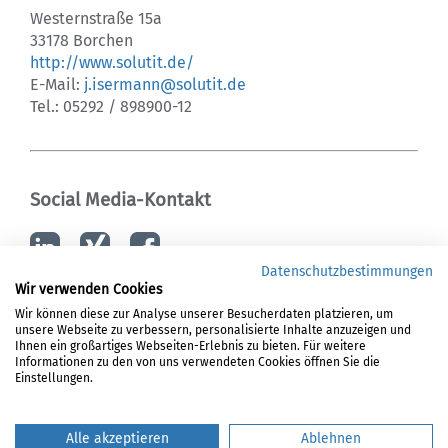
Westernstraße 15a
33178 Borchen
http://www.solutit.de/
E-Mail:
j.isermann@solutit.de
Tel.: 05292 / 898900-12
Social Media-Kontakt
Datenschutzbestimmungen
Wir verwenden Cookies
Wir können diese zur Analyse unserer Besucherdaten platzieren, um
unsere Webseite zu verbessern, personalisierte Inhalte anzuzeigen und
LOGIN
Ihnen ein großartiges Webseiten-Erlebnis zu bieten. Für weitere
Informationen zu den von uns verwendeten Cookies öffnen Sie die
REGISTRIERUNG
Einstellungen.
DATENSCHUTZ
HAFTUNGSAUSSCHLUSS
Alle akzeptieren
Ablehnen