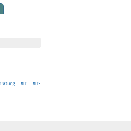
eratung
#IT
#IT-