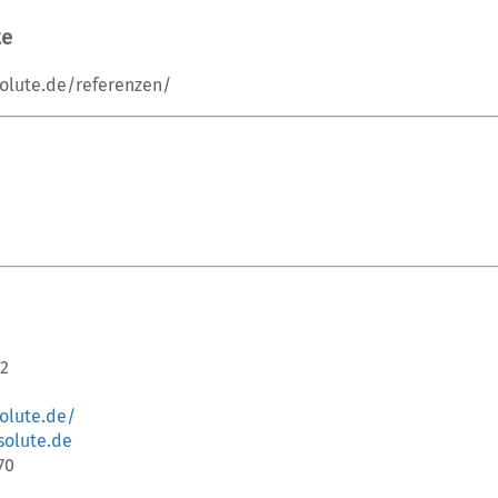
te
olute.de/referenzen/
12
olute.de/
olute.de
70